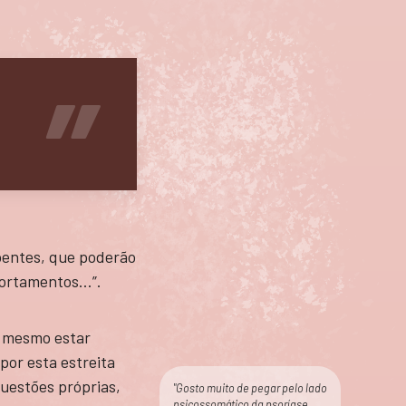
doentes, que poderão
portamentos…”.
rá mesmo estar
por esta estreita
questões próprias,
"Gosto muito de pegar pelo lado
psicossomático da psoríase,