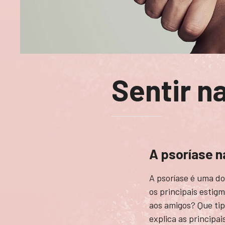
Sentir n
A psoríase n
A psoríase é uma do
os principais estig
aos amigos? Que tip
explica as principa