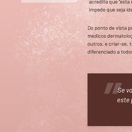
acredita que “esta 
impede que seja id
Do ponto de vista p
médicos dermatologis
outros, e criar-se,
diferenciado a todo
Se va
este 