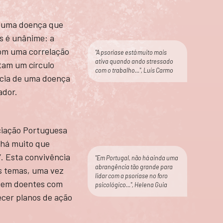
 é uma doença que
as é unânime: a
com uma correlação
"A psoríase está muito mais
ativa quando ando stressado
tam um círculo
com o trabalho...", Luís Carmo
ência de uma doença
ador.
ciação Portuguesa
 há muito que
”. Esta convivência
"Em Portugal, não há ainda uma
abrangência tão grande para
ois temas, uma vez
lidar com a psoríase no foro
ão em doentes com
psicológico...", Helena Guia
lecer planos de ação