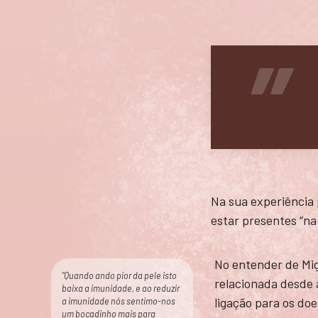
Na sua experiência 
estar presentes “n
No entender de Migu
"Quando ando pior da pele isto
relacionada desde a
baixa a imunidade, e ao reduzir
ligação para os doe
a imunidade nós sentimo-nos
um bocadinho mais para