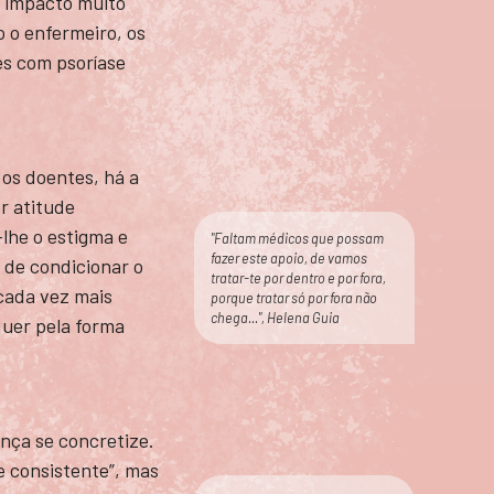
m impacto muito
o o enfermeiro, os
es com psoríase
 os doentes, há a
or atitude
-lhe o estigma e
"Faltam médicos que possam
fazer este apoio, de vamos
 de condicionar o
tratar-te por dentro e por fora,
“cada vez mais
porque tratar só por fora não
chega...", Helena Guia
quer pela forma
ença se concretize.
e consistente”, mas