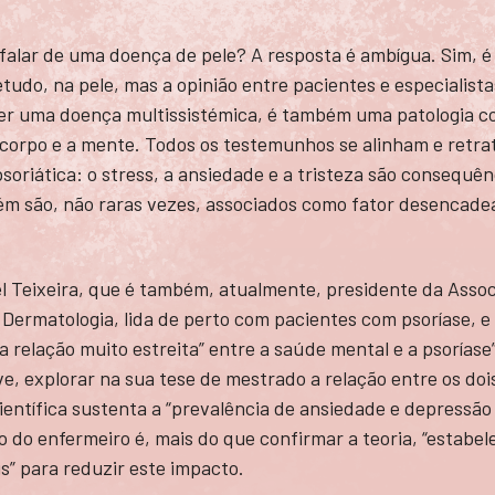
é falar de uma doença de pele? A resposta é ambígua. Sim,
tudo, na pele, mas a opinião entre pacientes e especialist
ser uma doença multissistémica, é também uma patologia 
 corpo e a mente. Todos os testemunhos se alinham e retra
psoriática: o stress, a ansiedade e a tristeza são consequ
m são, não raras vezes, associados como fator desencade
l Teixeira, que é também, atualmente, presidente da Asso
Dermatologia, lida de perto com pacientes com psoríase, e
 relação muito estreita” entre a saúde mental e a psoríase
sive, explorar na sua tese de mestrado a relação entre os d
 científica sustenta a “prevalência de ansiedade e depress
vo do enfermeiro é, mais do que confirmar a teoria, “estabe
is” para reduzir este impacto.