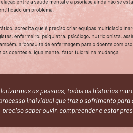
relação entre a saúde mental e a psoríase ainda não se esta
entificado um problema.
rático, acredita que é preciso criar equipas multidisciplina
tas, enfermeiro, psiquiatra, psicólogo, nutricionista, assis
 também, a “consulta de enfermagem para o doente com psor
s os doentes é, igualmente, fator fulcral na mudança.
lorizarmos as pessoas, todas as histórias mar
processo individual que traz o sofrimento para 
preciso saber ouvir, compreender e estar pre