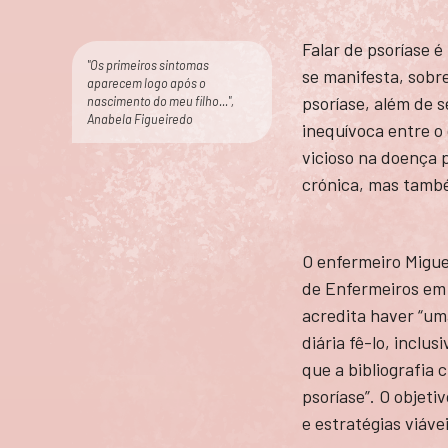
Falar de psoríase 
"Os primeiros sintomas
se manifesta, sobre
aparecem logo após o
psoríase, além de 
nascimento do meu filho...",
Anabela Figueiredo
inequívoca entre o
vicioso na doença 
crónica, mas també
O enfermeiro Migue
de Enfermeiros em 
acredita haver “uma
diária fê-lo, inclu
que a bibliografia
psoríase”. O objeti
e estratégias viáve