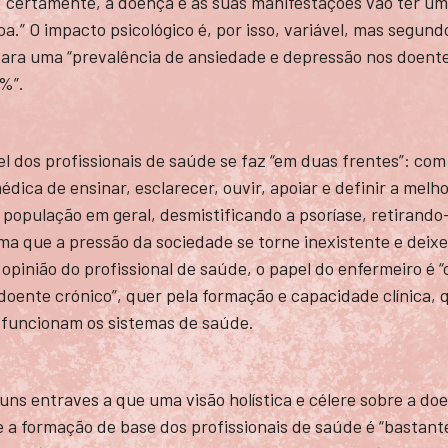
e, certamente, a doença e as suas manifestações vão ter u
a.” O impacto psicológico é, por isso, variável, mas segund
ara uma “prevalência de ansiedade e depressão nos doent
0%”.
l dos profissionais de saúde se faz “em duas frentes”: com
dica de ensinar, esclarecer, ouvir, apoiar e definir a melh
 população em geral, desmistificando a psoríase, retirando
ma que a pressão da sociedade se torne inexistente e deixe
opinião do profissional de saúde, o papel do enfermeiro é 
oente crónico”, quer pela formação e capacidade clínica, 
 funcionam os sistemas de saúde.
uns entraves a que uma visão holística e célere sobre a do
e a formação de base dos profissionais de saúde é “bastant