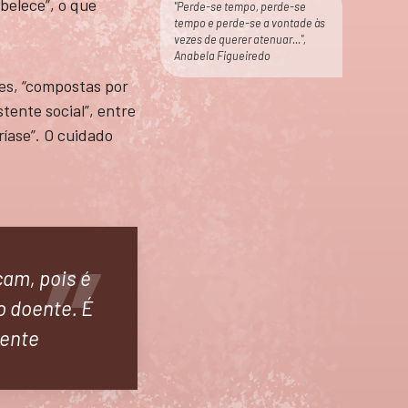
belece”, o que
"Perde-se tempo, perde-se
tempo e perde-se a vontade às
vezes de querer atenuar...",
Anabela Figueiredo
res, “compostas por
tente social”, entre
íase”. O cuidado
cam, pois é
o doente. É
sente