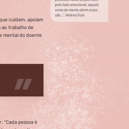
pelo lado emocional, aquela
coisa de mente sã em corpo
são...", Helena Guia
 que cuidam, apoiam
a ao trabalho de
e mental do doente
e
r: “Cada pessoa é