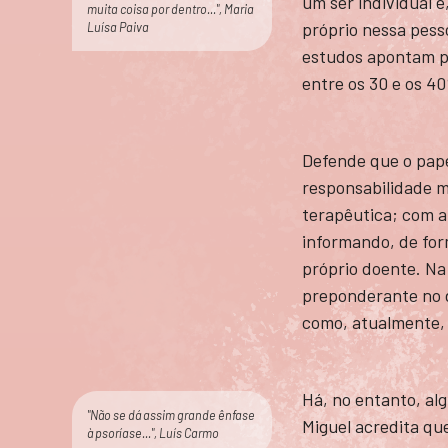
um ser individual 
muita coisa por dentro...", Maria
próprio nessa pesso
Luísa Paiva
estudos apontam p
entre os 30 e os 4
Defende que o pape
responsabilidade mé
terapêutica; com a
informando, de for
próprio doente. Na 
preponderante no d
como, atualmente,
Há, no entanto, alg
"Não se dá assim grande ênfase
Miguel acredita qu
à psoríase...", Luís Carmo